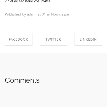
vin et de satisfaire vos invités.
Published by admin2701 in
Non classé
FACEBOOK
TWITTER
LINKEDIN
SHARE ON
SHARE ON
SHARE ON
FACEBOOK
TWITTER
LINKEDIN
Comments